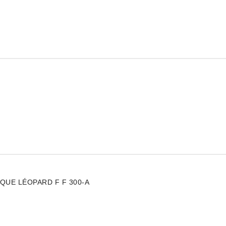
ssibilité de laisser un avis.
ractaire
ractaire
QUE LÉOPARD F F 300-A