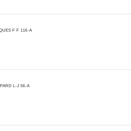
ractaire
UES F F 116-A
ARD L-J 56-A