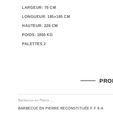
LARGEUR: 70 CM
LONGUEUR: 185×185 CM
HAUTEUR: 228 CM
POIDS: 1850 KG
PALETTES 2
1 AVIS POUR
BARBECUE EXTÉRIEUR EN BRIQU
PROD
Note
5
sur 5
TRES BEAU BARBECUE M
Barbecue en Pierre Reconstituee
,
Barbecues en Brique Ref
cindy lee
–
octobre 10, 2017
BARBECUE EN PIERRE RECONSTITUÉE F F 8-A