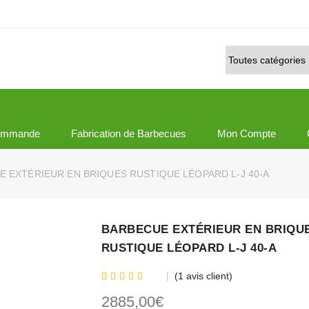
ommande
Fabrication de Barbecues
Mon Compte
 EXTÉRIEUR EN BRIQUES RUSTIQUE LÉOPARD L-J 40-A
BARBECUE EXTÉRIEUR EN BRIQU
RUSTIQUE LÉOPARD L-J 40-A
(
1
avis client)
Noté
1
5.00
sur
5 basé sur
2885,00
€
notation client