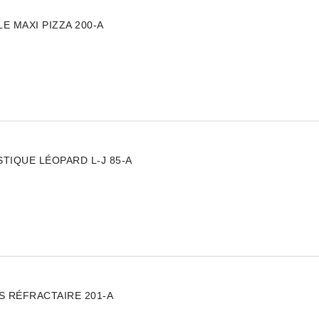
ractaire
E MAXI PIZZA 200-A
ractaire
TIQUE LÉOPARD L-J 85-A
ractaire
S RÉFRACTAIRE 201-A