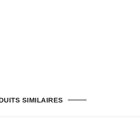
ES RUSTIQUE LÉOPARD L-J 40-A
UITS SIMILAIRES
ONTAGE MINUTIEUX
ractaire
,
Destockage A Prix Reduit