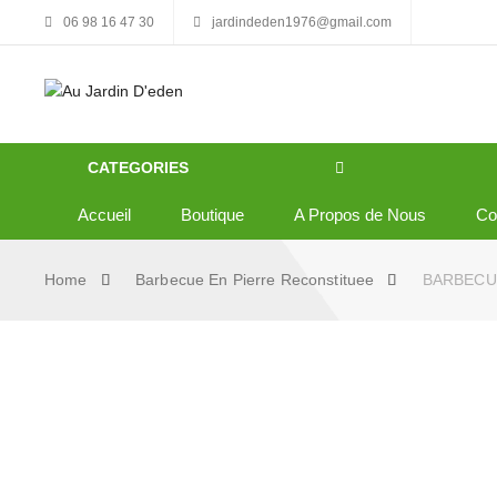
06 98 16 47 30
jardindeden1976@gmail.com
CATEGORIES
Accueil
Boutique
A Propos de Nous
C
Home
Barbecue En Pierre Reconstituee
BARBECUE
Skip to content