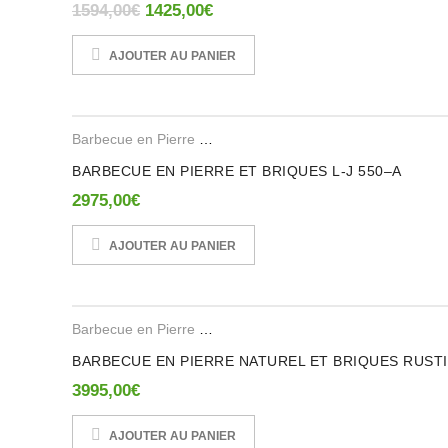
Le prix initial était : 1594,00€.
Le prix actuel est : 1425,00€.
1594,00
€
1425,00
€
Seuls les clients connectés ayant acheté ce produit ont la po
AJOUTER AU PANIER
Barbecue en Pierre Reconstituee
,
Barbecues en Brique Ref
BARBECUE EN PIERRE ET BRIQUES L-J 550–A
2975,00
€
AJOUTER AU PANIER
Barbecue en Pierre Reconstituee
,
Barbecues en Brique Ref
BARBECUE EN PIERRE NATUREL ET BRIQUES RUSTI
3995,00
€
AJOUTER AU PANIER