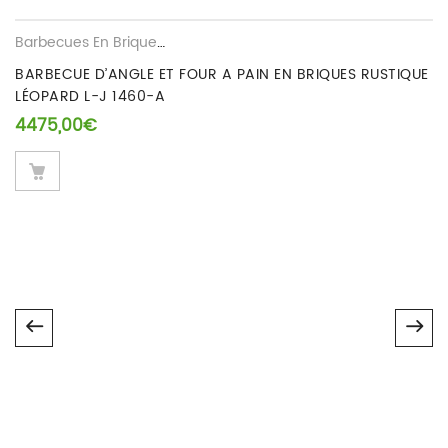
Seuls les clients connectés ayant acheté ce produit ont la
possibilité de laisser un avis.
Barbecues En Briques Rustique Leopard
,
Fours en Briques Refra
BARBECUE D’ANGLE ET FOUR A PAIN EN BRIQUES RUSTIQUE
LÉOPARD L-J 1460-A
4475,00
€