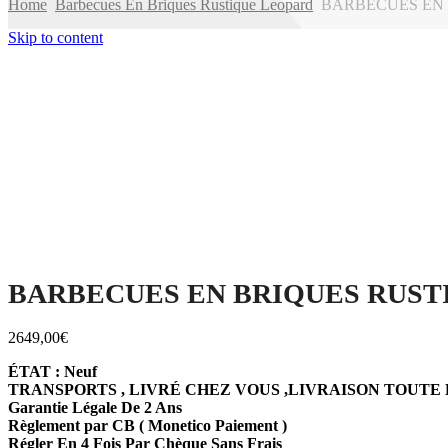
Home
Barbecues En Briques Rustique Leopard
BARBECUES EN B
Skip to content
BARBECUES EN BRIQUES RUSTI
2649,00
€
ÉTAT : Neuf
TRANSPORTS , LIVRÉ CHEZ VOUS ,LIVRAISON TOUTE
Garantie Légale De 2 Ans
Règlement par CB ( Monetico Paiement )
Régler En 4 Fois Par Chèque Sans Frais