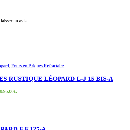
laisser un avis.
opard
,
Fours en Briques Refractaire
S RUSTIQUE LÉOPARD L-J 15 BIS-A
 3695,00€.
ARD F F 125-A