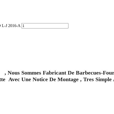
L-J 2016-A
ous Sommes Fabricant De Barbecues-Four A 
lette Avec Une Notice De Montage , Tres Simp