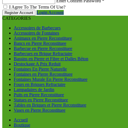
Enter Confirm Password
*
I Agree To The Terms Of Use?
Login Account
Register Account
CATEGORIES
Accessoires de Barbecues
Accessoires de Fontaines
Animaux en Pierre Reconstituee
Bancs en Pierre Reconstituee
Barbecue en Pierre Reconstituee
Barbecues en Brique Refractaire
Bassins en Pierre et Fibre et Dalles Béton
Destockage A Prix Reduit
Fontaines En Pierre Naturelle
Fontaines en Pierre Reconstituee
Fontaines Murale En Pierre Reconstituee
Fours en Briques Refractaire
Lampadaires de Jardin
Puits en Pierre Reconstituee
Statues en Pierre Reconstituee
Tables en Briques et Pierre Reconstituee
Vases en Pierre Reconstituee
Accueil
Boutique