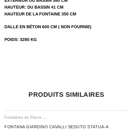
EXTÉRIEUR DU BASSIN 580 CM
HAUTEUR: DU BASSIN 41 CM
HAUTEUR DE LA FONTAINE 350 CM
DALLE EN BÉTON 600 CM ( NON FOURNIE)
POIDS: 3280 KG
Il n’y a pas encore d’avis.
PRODUITS SIMILAIRES
Seuls les clients connectés ayant acheté ce produit ont la possibilité de
laisser un avis.
Fontaines en Pierre Reconstituee
FONTANA GIARDINO CAVALLI SEDUTO STATUA-A