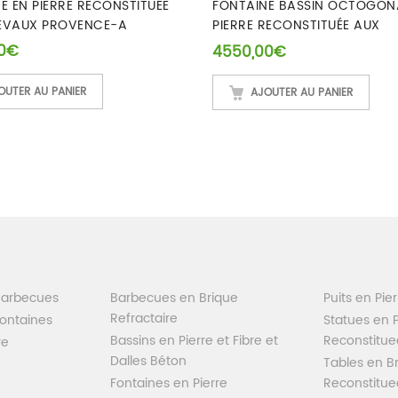
E EN PIERRE RECONSTITUÉE
FONTAINE BASSIN OCTOGON
EVAUX PROVENCE-A
PIERRE RECONSTITUÉE AUX
CHEVAUX-A
0
€
4550,00
€
OUTER AU PANIER
AJOUTER AU PANIER
Barbecues
Barbecues en Brique
Puits en Pie
Refractaire
Fontaines
Statues en P
Bassins en Pierre et Fibre et
Reconstitue
re
Dalles Béton
Tables en Br
Fontaines en Pierre
Reconstitue