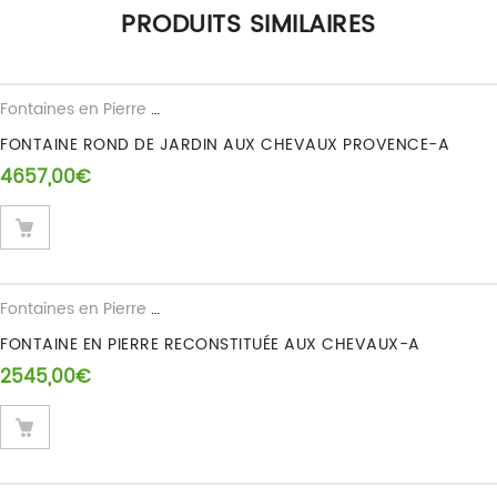
PRODUITS SIMILAIRES
Seuls les clients connectés ayant acheté ce produit ont la
possibilité de laisser un avis.
Fontaines en Pierre Reconstituee
FONTAINE ROND DE JARDIN AUX CHEVAUX PROVENCE-A
4657,00
€
Fontaines en Pierre Reconstituee
FONTAINE EN PIERRE RECONSTITUÉE AUX CHEVAUX-A
2545,00
€