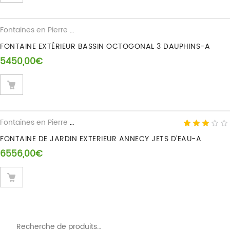
Fontaines en Pierre Reconstituee
FONTAINE EXTÉRIEUR BASSIN OCTOGONAL 3 DAUPHINS-A
5450,00
€
Fontaines en Pierre Reconstituee
3.00
5
1
out of
FONTAINE DE JARDIN EXTERIEUR ANNECY JETS D’EAU-A
based
6556,00
€
on
customer
rating
Recherche pour :