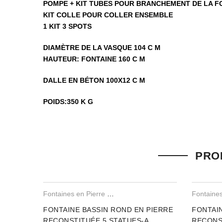
POMPE + KIT TUBES POUR BRANCHEMENT DE LA F
KIT COLLE POUR COLLER ENSEMBLE
1 KIT 3 SPOTS
DIAMÈTRE DE LA VASQUE 104 C M
HAUTEUR: FONTAINE 160 C M
DALLE EN BÉTON 100X12 C M
POIDS:350 K G
Il n’y a pas encore d’avis.
Seuls les clients connectés ayant acheté ce produit ont la po
PROD
Fontaines en Pierre Reconstituee
FONTAINE BASSIN ROND EN PIERRE
FONTAIN
RECONSTITUÉE 5 STATUES-A
RECONS