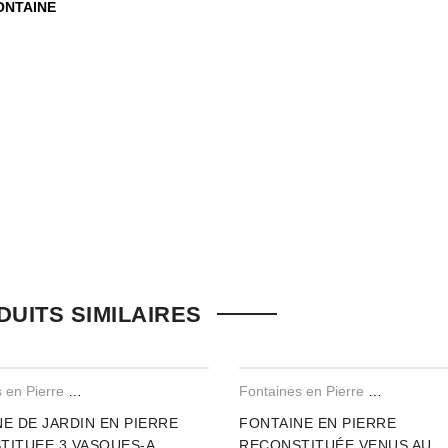
ONTAINE
ssibilité de laisser un avis.
UITS SIMILAIRES
Fontaines en Pierre Reconstituee
Fontaines en Pierre Reconstituee
E DE JARDIN EN PIERRE
FONTAINE EN PIERRE
TITUEE 3 VASQUES-A
RECONSTITUÉE VENUS AU