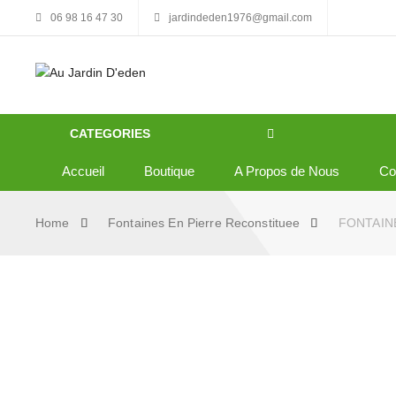
06 98 16 47 30
jardindeden1976@gmail.com
CATEGORIES
Accueil
Boutique
A Propos de Nous
C
Home
Fontaines En Pierre Reconstituee
FONTAINE
Skip to content