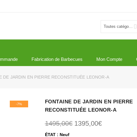
Toutes catégories
ommande
Fabrication de Barbecues
Mon Compte
 DE JARDIN EN PIERRE RECONSTITUÉE LEONOR-A
FONTAINE DE JARDIN EN PIERRE
-7%
RECONSTITUÉE LEONOR-A
Le prix initial était : 
Le prix actu
1495,00
€
1395,00
€
ÉTAT : Neuf