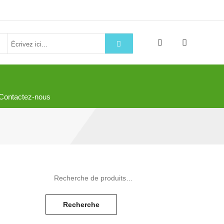
Contactez-nous
Recherche pour :
1495,00€.
el est : 1395,00€.
Recherche