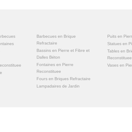
arbecues
Barbecues en Brique
Puits en Pier
Refractaire
ntaines
Statues en P
Bassins en Pierre et Fibre et
e
Tables en Bri
Dalles Béton
Reconstituee
Fontaines en Pierre
econstituee
Vases en Pie
Reconstituee
re
Fours en Briques Refractaire
Lampadaires de Jardin