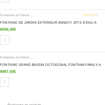
Fontaines en Pierre Reconstituee
3.00
5
1
out
of
FONTAINE DE JARDIN EXTERIEUR ANNECY JETS D’EAU-A
based
6556,00
€
on
customer
rating
Fontaines en Pierre Reconstituee
FONTAINE GRAND BASSIN OCTOGONAL FONTANA FAMILY-A
6997,00
€
Recherche pour :