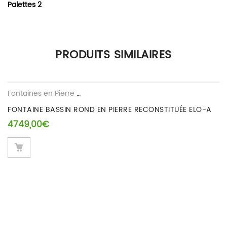
Palettes 2
Il n’y a pas encore d’avis.
PRODUITS SIMILAIRES
Seuls les clients connectés ayant acheté ce produit ont la
possibilité de laisser un avis.
Fontaines en Pierre Reconstituee
FONTAINE BASSIN ROND EN PIERRE RECONSTITUÉE ELO-A
4749,00
€