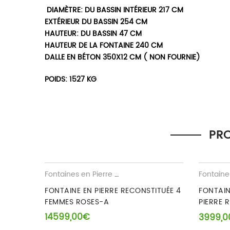
DIAMÈTRE: DU BASSIN INTÉRIEUR 217 CM
EXTÉRIEUR DU BASSIN 254 CM
HAUTEUR: DU BASSIN 47 CM
HAUTEUR DE LA FONTAINE 240 CM
DALLE EN BÉTON 350X12 CM ( NON FOURNIE)
POIDS: 1527 KG
Il n’y a pas encore d’avis.
Seuls les clients connectés ayant acheté ce produit ont 
PRO
Fontaines en Pierre Reconstituee
FONTAINE EN PIERRE RECONSTITUÉE 4
FONTAI
FEMMES ROSES-A
PIERRE 
A
14599,00
€
3999,0