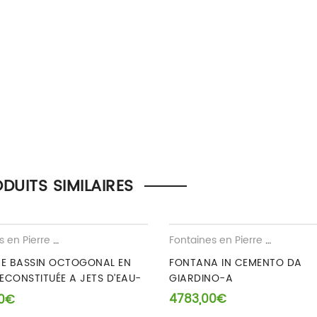
la possibilité de laisser un avis.
DUITS SIMILAIRES
Fontaines en Pierre Reconstituee
Fontaines en Pierre Reconstituee
NE BASSIN OCTOGONAL EN
FONTANA IN CEMENTO DA
RECONSTITUÉE A JETS D’EAU-
GIARDINO-A
4783,00
€
0
€