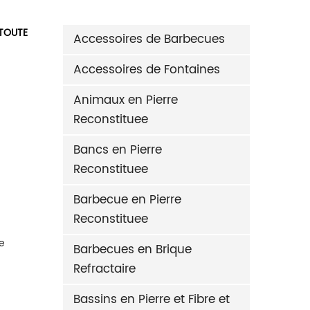
 TOUTE
Accessoires de Barbecues
Accessoires de Fontaines
Animaux en Pierre
Reconstituee
Bancs en Pierre
Reconstituee
Barbecue en Pierre
IANCO OTTAGONALE CON GETTI D’ACQUA DONA-A
Reconstituee
e
Barbecues en Brique
Refractaire
Bassins en Pierre et Fibre et