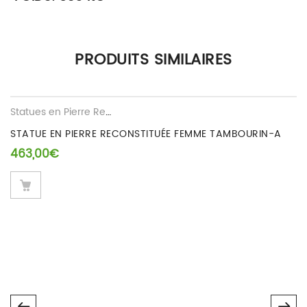
Il n’y a pas encore d’avis.
PRODUITS SIMILAIRES
Seuls les clients connectés ayant acheté ce produit ont la
possibilité de laisser un avis.
Statues en Pierre Reconstituee
STATUE EN PIERRE RECONSTITUÉE FEMME TAMBOURIN-A
463,00
€