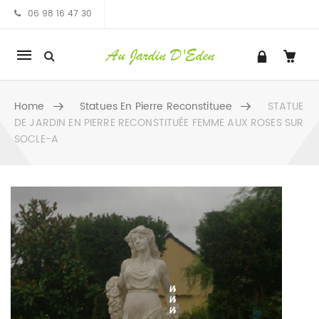
06 98 16 47 30
Mobile
navigation
Home
Statues En Pierre Reconstituee
STATUE
DE JARDIN EN PIERRE RECONSTITUÉE FEMME AUX ROSES SUR
SOCLE-A
Skip to content