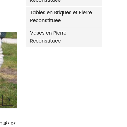
Reconstituee
Tables en Briques et Pierre
Reconstituee
Vases en Pierre
Reconstituee
Animaux en Pierre Reconstituee
TUÉE DE
STATUE LIONS EN PIERRE
STATUE 