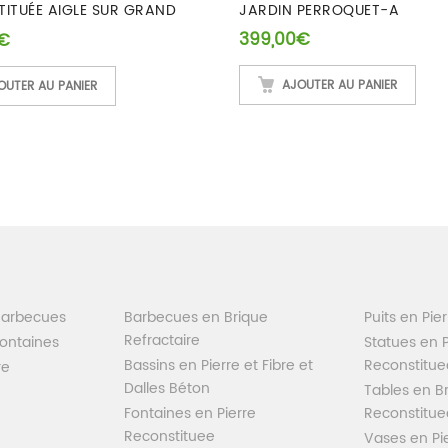
ITUÉE AIGLE SUR GRAND
JARDIN PERROQUET-A
A
399,00
€
€
AJOUTER AU PANIER
OUTER AU PANIER
Barbecues
Barbecues en Brique
Puits en Pie
Refractaire
Fontaines
Statues en P
Bassins en Pierre et Fibre et
Reconstitue
re
Dalles Béton
Tables en Br
Fontaines en Pierre
Reconstitue
Reconstituee
Vases en Pi