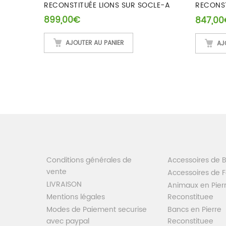
TS
RECONSTITUÉE LIONS SUR SOCLE-A
RECONST
SOCLE-
899,00
€
847,00
AJOUTER AU PANIER
AJ
Conditions générales de
Accessoires de 
vente
Accessoires de 
LIVRAISON
Animaux en Pier
Mentions légales
Reconstituee
Modes de Paiement securise
Bancs en Pierre
avec paypal
Reconstituee