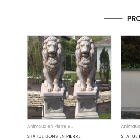
Il n’y a pas encore d’avis.
Seuls les clients connectés ayant acheté ce produit ont 
PRO
,
Statues en Pierre Reconstituee
Animaux en Pierre Reconstituee
E
STATUE LIONS EN PIERRE
STATUE 