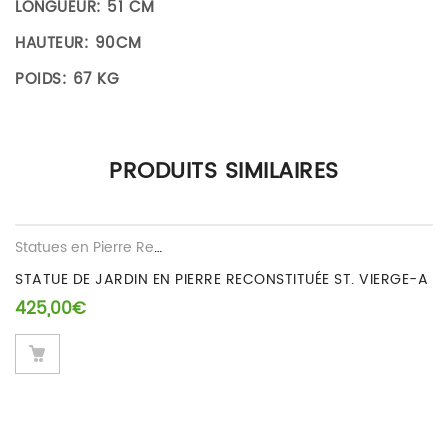
LONGUEUR: 51 CM
HAUTEUR: 90CM
POIDS: 67 KG
Il n’y a pas encore d’avis.
PRODUITS SIMILAIRES
Seuls les clients connectés ayant acheté ce produit ont la
possibilité de laisser un avis.
Statues en Pierre Reconstituee
STATUE DE JARDIN EN PIERRE RECONSTITUÉE ST. VIERGE-A
425,00
€