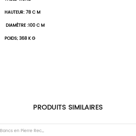
HAUTEUR: 78 C M
DIAMÈTRE :100 C M
POIDS; 368 K G
Il n’y a pas encore d’avis.
PRODUITS SIMILAIRES
Seuls les clients connectés ayant acheté ce produit ont la
possibilité de laisser un avis.
Bancs en Pierre Reconstituee