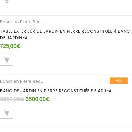
Bancs en Pierre Reconstituee
TABLE EXTÉRIEUR DE JARDIN EN PIERRE RECONSTITUÉE 4 BANC
DE JARDIN-A
725,00
€
Bancs en Pierre Reconstituee
-10%
BANC DE JARDIN EN PIERRE RECONSTITUÉE F F 400-A
Le prix initial était : 3859,00€.
Le prix actuel est : 3500,00€.
3859,00
€
3500,00
€