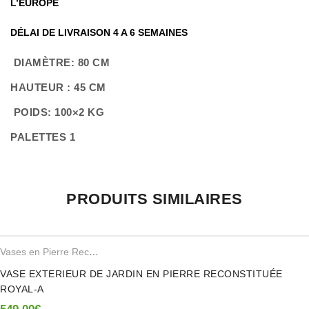
L’EUROPE
DÉLAI DE LIVRAISON 4 A 6 SEMAINES
DIAMÈTRE: 80 CM
HAUTEUR : 45 CM
POIDS: 100×2 KG
PALETTES 1
Il n’y a pas encore d’avis.
PRODUITS SIMILAIRES
Seuls les clients connectés ayant acheté ce produit ont la possibilité de
laisser un avis.
Vases en Pierre Reconstituee
VASE EXTERIEUR DE JARDIN EN PIERRE RECONSTITUÉE
ROYAL-A