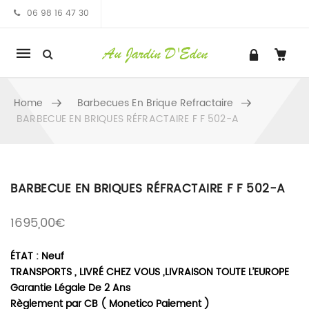
06 98 16 47 30
Mobile
navigation
Home
Barbecues En Brique Refractaire
BARBECUE EN BRIQUES RÉFRACTAIRE F F 502-A
Skip to content
BARBECUE EN BRIQUES RÉFRACTAIRE F F 502-A
1695,00
€
ÉTAT : Neuf
TRANSPORTS , LIVRÉ CHEZ VOUS ,LIVRAISON TOUTE L’EUROPE
Garantie Légale De 2 Ans
Règlement par CB ( Monetico Paiement )