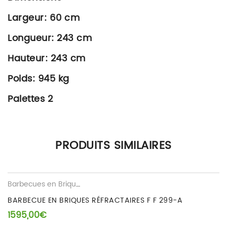
Largeur: 60 cm
Longueur: 243 cm
Hauteur: 243 cm
Poids: 945 kg
Palettes 2
Il n’y a pas encore d’avis.
PRODUITS SIMILAIRES
Seuls les clients connectés ayant acheté ce produit ont la
possibilité de laisser un avis.
aire
Barbecues en Brique Refractaire
BARBECUE EN BRIQUES RÉFRACTAIRES F F 299-A
1595,00
€