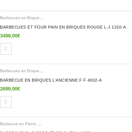
Seuls les clients connectés ayant acheté ce produit ont la possibilité de
laisser un avis.
Barbecues en Brique Refractaire
,
Fours en Briques Refractaire
BARBECUES ET FOUR PAIN EN BRIQUES ROUGE L-J 1150-A
3498,00
€
Barbecues en Brique Refractaire
BARBECUE EN BRIQUES L’ANCIENNE F F 4002-A
2699,00
€
Barbecue en Pierre Reconstituee
,
Barbecues en Brique Refractaire