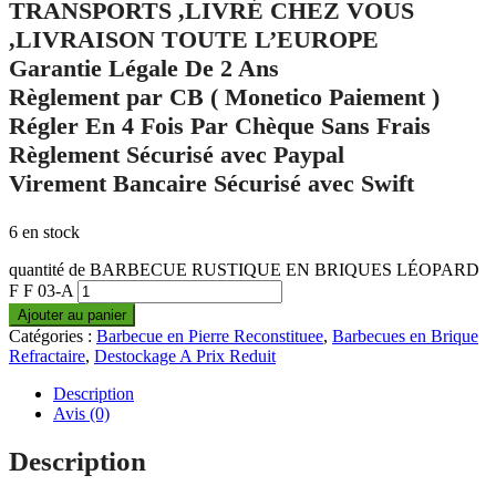
TRANSPORTS ,LIVRÉ CHEZ VOUS
,LIVRAISON TOUTE L’EUROPE
Garantie Légale De 2 Ans
Règlement par CB ( Monetico Paiement )
Régler En 4 Fois Par Chèque Sans Frais
Règlement Sécurisé avec Paypal
Virement Bancaire Sécurisé avec Swift
6 en stock
quantité de BARBECUE RUSTIQUE EN BRIQUES LÉOPARD
F F 03-A
Ajouter au panier
Catégories :
Barbecue en Pierre Reconstituee
,
Barbecues en Brique
Refractaire
,
Destockage A Prix Reduit
Description
Avis (0)
Description