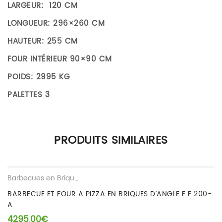
LARGEUR: 120 CM
LONGUEUR: 296×260 CM
HAUTEUR: 255 CM
FOUR INTÉRIEUR 90×90 CM
POIDS: 2995 KG
PALETTES 3
Il n’y a pas encore d’avis.
PRODUITS SIMILAIRES
Seuls les clients connectés ayant acheté ce produit ont la
possibilité de laisser un avis.
Barbecues en Brique Refractaire
,
Fours en Briques Refractaire
BARBECUE ET FOUR A PIZZA EN BRIQUES D’ANGLE F F 200-
A
4295,00
€