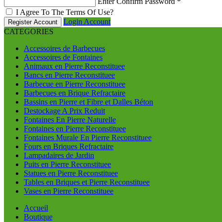
Enter Confirm Password
*
I Agree To The Terms Of Use?
Login Account
Register Account
CATEGORIES
Accessoires de Barbecues
Accessoires de Fontaines
Animaux en Pierre Reconstituee
Bancs en Pierre Reconstituee
Barbecue en Pierre Reconstituee
Barbecues en Brique Refractaire
Bassins en Pierre et Fibre et Dalles Béton
Destockage A Prix Reduit
Fontaines En Pierre Naturelle
Fontaines en Pierre Reconstituee
Fontaines Murale En Pierre Reconstituee
Fours en Briques Refractaire
Lampadaires de Jardin
Puits en Pierre Reconstituee
Statues en Pierre Reconstituee
Tables en Briques et Pierre Reconstituee
Vases en Pierre Reconstituee
Accueil
Boutique