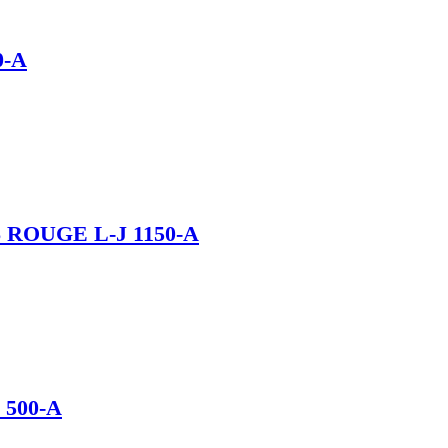
0-A
ROUGE L-J 1150-A
500-A