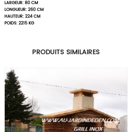
LARGEUR: 80 CM
LONGUEUR: 260 CM
HAUTEUR: 224 CM
POIDS: 2215 KG
1 AVIS POUR
BARBECUES EN BRIQUES
RUSTIQUE LÉOPARD 86-A BIS
PRODUITS SIMILAIRES
Note
5
sur 5
super contact vendeur a recommander trés sérieux
explication fourni bravo !!!
Sebastien tellier
–
octobre 10, 2017
Seuls les clients connectés ayant acheté ce produit ont la