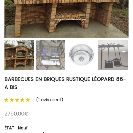
BARBECUES EN BRIQUES RUSTIQUE LÉOPARD 86-
A BIS
(
1
avis client)
Noté
1
5.00
sur 5 basé
2750,00
€
sur
notation
client
ÉTAT : Neuf